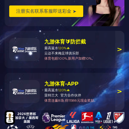
双螺旋卤制
走进开云在线网站
产品中心
新闻
公司简介
火锅底料首页
公司动