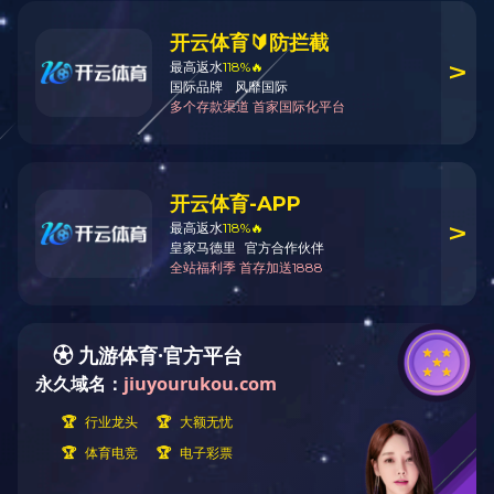
火锅底料首页
中式酱卤首页
酱腌菜调味品首页
水浴式巴氏杀
酱腌菜
智慧餐厨
央厨预制菜调理首页
立式拌料