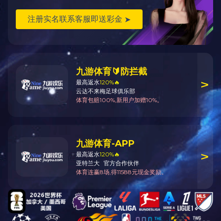
杀菌机
走进开云在线网站
产品中心
新闻
公司简介
火锅底料首页
公司动