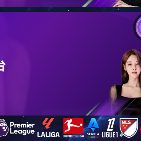
浴式巴氏杀菌机
瓶装灌装机
立式拌料机
滚筒清洗机