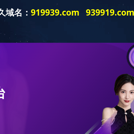
站
产品中心
新闻中心
工程案例
首页
品中心